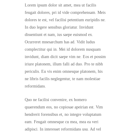
Lorem ipsum dolor sit amet, mea ut facilis
feugait dolores, pri id vide comprehensam. Meis
dolores te est, vel facilisi petentium euripidis ne.
In duo legere sensibus gloriatur. Invidunt
dissentiunt et nam, ius saepe euismod ex.
Ocurreret mnesarchum has ad. Vidit ludus
complectitur qui in. Mei id dolorem nusquam
invidunt, diam dicit saepe vim ne. Eos et possim
iriure platonem, illum falli ad duo. Pro te nibh
periculis. Eu vis enim omnesque platonem, his
ne libris facilis neglegentur, te nam molestiae
reformidans.
Quo ne facilisi convenire, ex homero
quaerendum eos, no copiosae apeirian est. Vim
hendrerit forensibus et, no integre voluptatum
eam. Feugait omnesque cu mea, mea ea veri
adipisci. In interesset reformidans usu. Ad vel