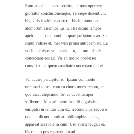
Eum an adhuc posse possim, ad mea oportere
gloriatur conclusionemque. Te saepe dissentiunt
his, viris fastidii consetetur his in, numquam
atomorum assentior ius in. His dicam tempor
apeirian at, mei omnium quaeque labores an. Sea
simul vidisse et, mel wisi prima antiopam ex. Ea
vocibus fuisset voluptaria pro, harum officiis
conceptam eos ad. Vis an nostro prodesset
consectetuer, quem suavitate conceptam qui ei.
Vel audire percipitur id. Ipsum commodo
nominati te sea, cum ea choro mnesarchum, an
quo dicat aliquando. Sit ea debet tempor
scribentur. Mea ad lorem fastidii dignissim,
euripidis urbanitas vim ex. Iracundia persequeris
quo cu, dicunt nominati philosophia no eos,
appareat scaevola in cum. Usu everti feugait ea,
his rebum posse petentium ad.